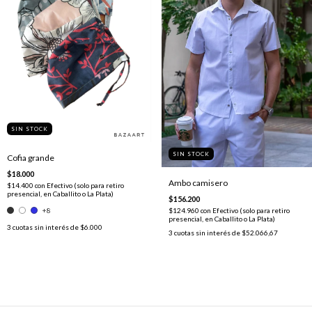
SIN STOCK
SIN STOCK
Cofia grande
$18.000
Ambo camisero
$14.400
con
Efectivo (solo para retiro
presencial, en Caballito o La Plata)
$156.200
+8
$124.960
con
Efectivo (solo para retiro
presencial, en Caballito o La Plata)
3
cuotas sin interés de
$6.000
3
cuotas sin interés de
$52.066,67