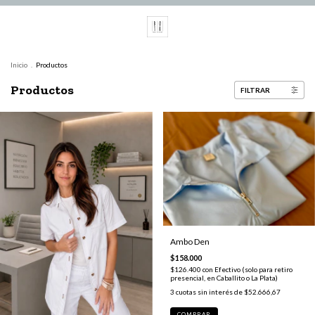
Inicio
.
Productos
Productos
FILTRAR
Ambo Den
$158.000
$126.400
con
Efectivo (solo para retiro
presencial, en Caballito o La Plata)
3
cuotas sin interés de
$52.666,67
COMPRAR