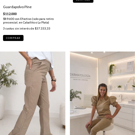
Guardapolvo Pine
$112.000
$89.600
con
Efectivo (solo para retiro
presencial, en Caballito o La Plata)
3
cuotas sin interés de
$37.333,33
COMPRAR