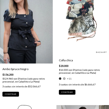
Cofia chica
$20.000
Ambo Spruce Negro
$16.000
con
Efectivo (solo para retiro
presencial, en Caballito o La Plata)
$156.200
+11
$124.960
con
Efectivo (solo para retiro
presencial, en Caballito o La Plata)
3
cuotas sin interés de
$6.666,67
3
cuotas sin interés de
$52.066,67
COMPRAR
COMPRAR