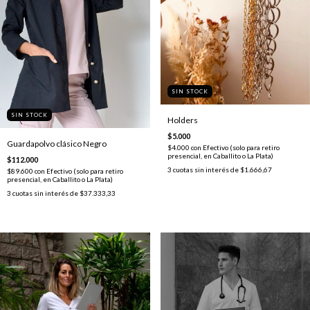
SIN STOCK
SIN STOCK
Holders
$5.000
Guardapolvo clásico Negro
$4.000
con
Efectivo (solo para retiro
presencial, en Caballito o La Plata)
$112.000
3
cuotas sin interés de
$1.666,67
$89.600
con
Efectivo (solo para retiro
presencial, en Caballito o La Plata)
3
cuotas sin interés de
$37.333,33