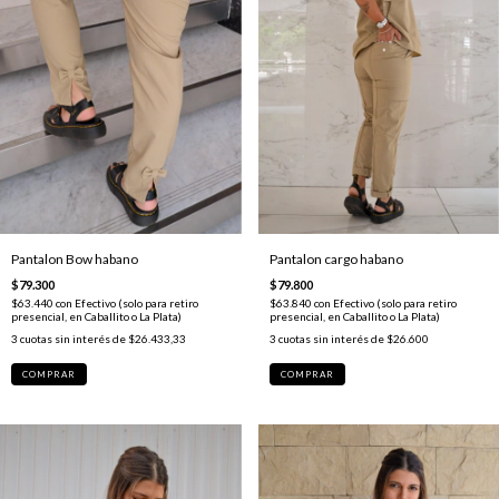
Pantalon Bow habano
Pantalon cargo habano
$79.300
$79.800
$63.440
con
Efectivo (solo para retiro
$63.840
con
Efectivo (solo para retiro
presencial, en Caballito o La Plata)
presencial, en Caballito o La Plata)
3
cuotas sin interés de
$26.433,33
3
cuotas sin interés de
$26.600
COMPRAR
COMPRAR