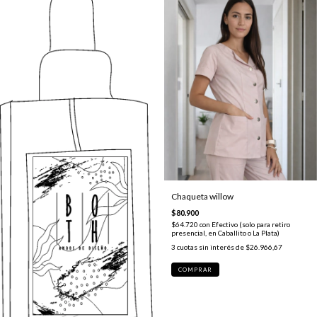
Chaqueta willow
$80.900
$64.720
con
Efectivo (solo para retiro
presencial, en Caballito o La Plata)
3
cuotas sin interés de
$26.966,67
COMPRAR