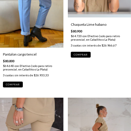
Chaqueta Lime habano
$80.900
$64.720
con
Efectivo (solo para retiro
presencial, en Caballito o La Plata)
3
cuotas sin interés de
$26.966,67
Pantalon cargo tencel
COMPRAR
$80.800
$64.640
con
Efectivo (solo para retiro
presencial, en Caballito o La Plata)
3
cuotas sin interés de
$26.933,33
COMPRAR