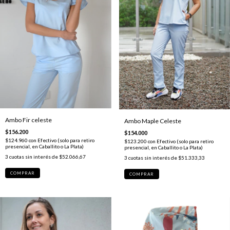
Ambo Fir celeste
Ambo Maple Celeste
$156.200
$154.000
$124.960
con
Efectivo (solo para retiro
$123.200
con
Efectivo (solo para retiro
presencial, en Caballito o La Plata)
presencial, en Caballito o La Plata)
3
cuotas sin interés de
$52.066,67
3
cuotas sin interés de
$51.333,33
COMPRAR
COMPRAR