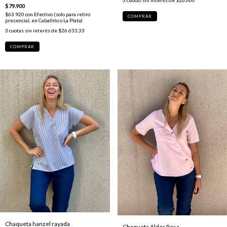
$79.900
$63.920
con
Efectivo (solo para retiro
COMPRAR
presencial, en Caballito o La Plata)
3
cuotas sin interés de
$26.633,33
COMPRAR
Chaqueta hanzel rayada
Chaqueta Alder Rosa