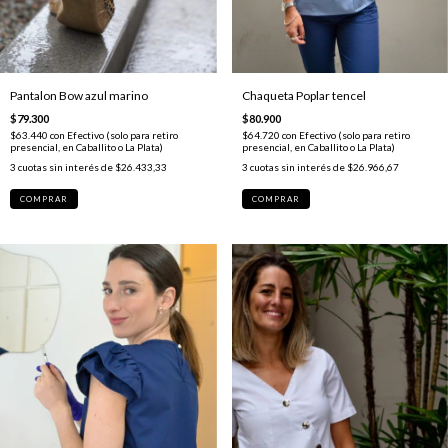
Chaqueta Poplar tencel
Pantalon Bow azul marino
$80.900
$79.300
$64.720
con
Efectivo (solo para retiro
$63.440
con
Efectivo (solo para retiro
presencial, en Caballito o La Plata)
presencial, en Caballito o La Plata)
3
cuotas sin interés de
$26.966,67
3
cuotas sin interés de
$26.433,33
COMPRAR
COMPRAR