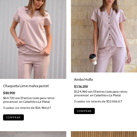
Ambo Holly
Chaqueta Lime malva pastel
$156.200
$124.960
con
Efectivo (solo para retiro
$80.900
presencial, en Caballito o La Plata)
$64.720
con
Efectivo (solo para retiro
3
cuotas sin interés de
$52.066,67
presencial, en Caballito o La Plata)
3
cuotas sin interés de
$26.966,67
COMPRAR
COMPRAR