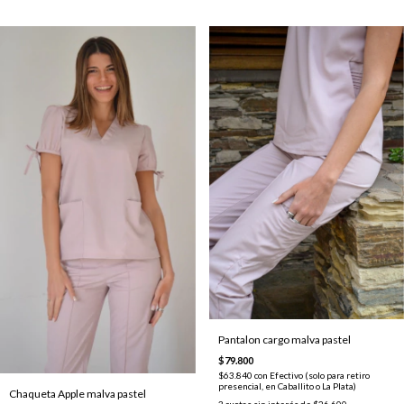
Pantalon cargo malva pastel
$79.800
$63.840
con
Efectivo (solo para retiro
presencial, en Caballito o La Plata)
Chaqueta Apple malva pastel
3
cuotas sin interés de
$26.600