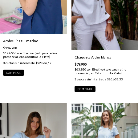
Ambo Fir azul marino
$156.200
$124.960
con
Efectivo (solo para retiro
presencial, en Caballito o La Plata)
Chaqueta Alder blanca
3
cuotas sin interés de
$52.066,67
$79.900
$63.920
con
Efectivo (solo para retiro
COMPRAR
presencial, en Caballito o La Plata)
3
cuotas sin interés de
$26.633,33
COMPRAR