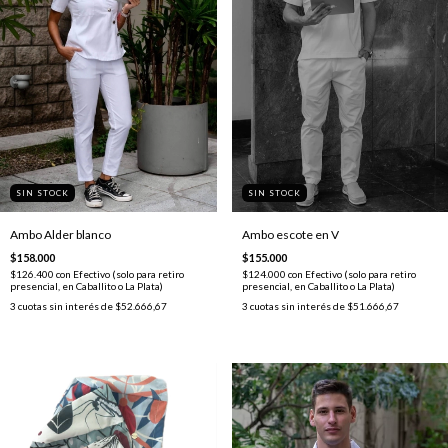
SIN STOCK
SIN STOCK
Ambo escote en V
Ambo Alder blanco
$155.000
$158.000
$124.000
con
Efectivo (solo para retiro
$126.400
con
Efectivo (solo para retiro
presencial, en Caballito o La Plata)
presencial, en Caballito o La Plata)
3
cuotas sin interés de
$51.666,67
3
cuotas sin interés de
$52.666,67