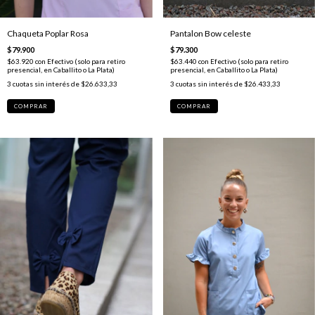
Chaqueta Poplar Rosa
Pantalon Bow celeste
$79.900
$79.300
$63.920
con
Efectivo (solo para retiro
$63.440
con
Efectivo (solo para retiro
presencial, en Caballito o La Plata)
presencial, en Caballito o La Plata)
3
cuotas sin interés de
$26.633,33
3
cuotas sin interés de
$26.433,33
COMPRAR
COMPRAR