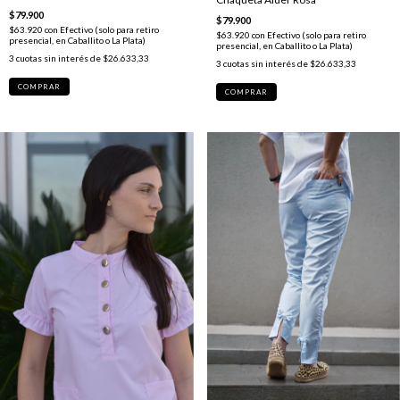
$79.900
$79.900
$63.920
con
Efectivo (solo para retiro
$63.920
con
Efectivo (solo para retiro
presencial, en Caballito o La Plata)
presencial, en Caballito o La Plata)
3
cuotas sin interés de
$26.633,33
3
cuotas sin interés de
$26.633,33
COMPRAR
COMPRAR