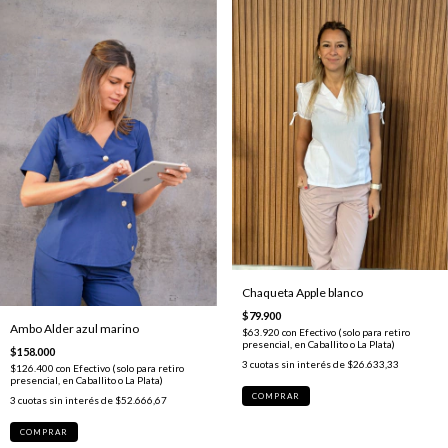
Chaqueta Apple blanco
$79.900
Ambo Alder azul marino
$63.920
con
Efectivo (solo para retiro
presencial, en Caballito o La Plata)
$158.000
3
cuotas sin interés de
$26.633,33
$126.400
con
Efectivo (solo para retiro
presencial, en Caballito o La Plata)
COMPRAR
3
cuotas sin interés de
$52.666,67
COMPRAR