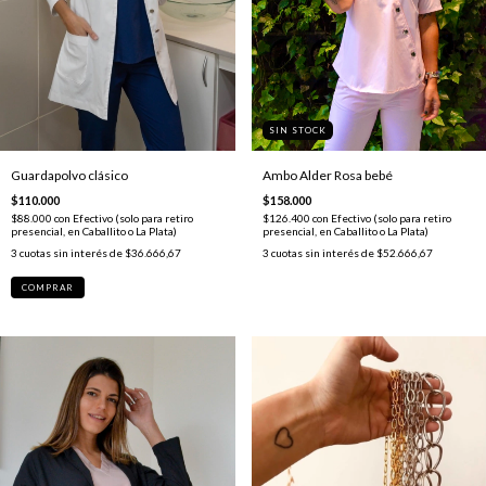
SIN STOCK
Guardapolvo clásico
Ambo Alder Rosa bebé
$110.000
$158.000
$88.000
con
Efectivo (solo para retiro
$126.400
con
Efectivo (solo para retiro
presencial, en Caballito o La Plata)
presencial, en Caballito o La Plata)
3
cuotas sin interés de
$36.666,67
3
cuotas sin interés de
$52.666,67
COMPRAR