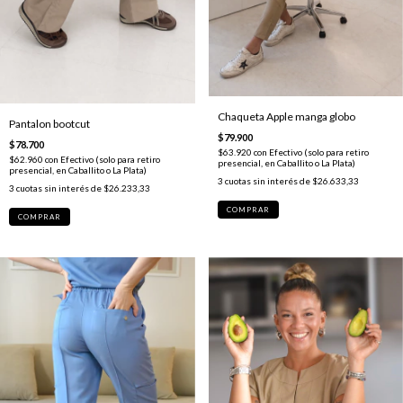
Chaqueta Apple manga globo
Pantalon bootcut
$79.900
$78.700
$63.920
con
Efectivo (solo para retiro
$62.960
con
Efectivo (solo para retiro
presencial, en Caballito o La Plata)
presencial, en Caballito o La Plata)
3
cuotas sin interés de
$26.633,33
3
cuotas sin interés de
$26.233,33
COMPRAR
COMPRAR