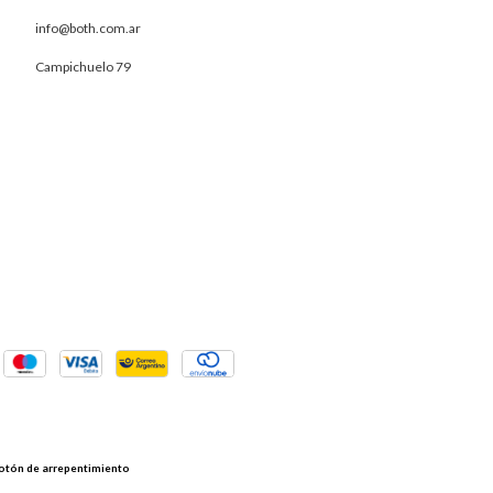
info@both.com.ar
Campichuelo 79
otón de arrepentimiento