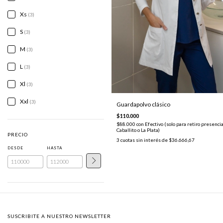
Xs
(3)
S
(3)
M
(3)
L
(3)
Xl
(3)
Xxl
(3)
Guardapolvo clásico
$110.000
$88.000
con
Efectivo (solo para retiro presencia
Caballito o La Plata)
PRECIO
3
cuotas sin interés de
$36.666,67
DESDE
HASTA
SUSCRIBITE A NUESTRO NEWSLETTER