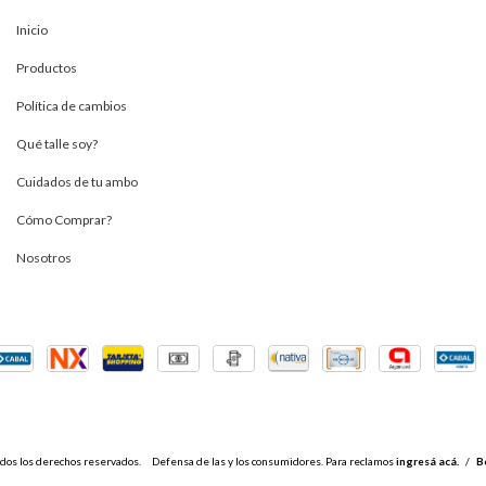
Inicio
Productos
Política de cambios
Qué talle soy?
Cuidados de tu ambo
Cómo Comprar?
Nosotros
dos los derechos reservados.
Defensa de las y los consumidores. Para reclamos
ingresá acá.
/
B