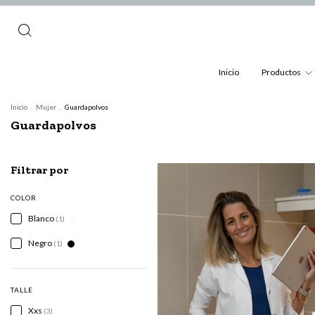
Inicio
Productos
Inicio
.
Mujer
.
Guardapolvos
Guardapolvos
Filtrar por
COLOR
Blanco
(1)
Negro
(1)
TALLE
Xxs
(3)