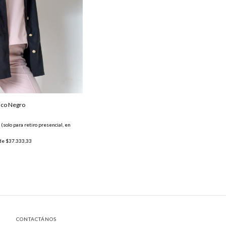
ico Negro
 (solo para retiro presencial, en
 de
$37.333,33
CONTACTÁNOS