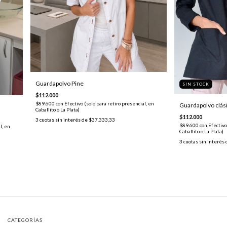
Guardapolvo Pine
SIN STOCK
$112.000
$89.600
con
Efectivo (solo para retiro presencial, en
Guardapolvo clás
Caballito o La Plata)
$112.000
3
cuotas sin interés de
$37.333,33
$89.600
con
Efectivo
l, en
Caballito o La Plata)
3
cuotas sin interés
CATEGORÍAS